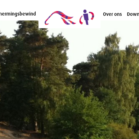
hermingsbewind
Over ons
Down