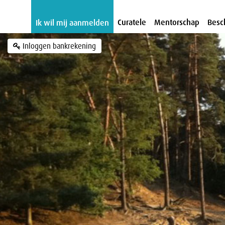
Curatele
Mentorschap
Besc
Ik wil mij aanmelden
Inloggen
bankrekening