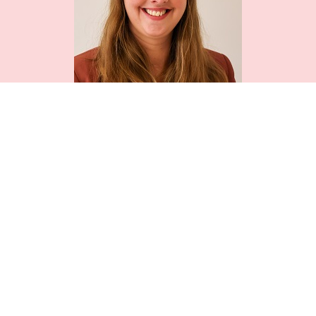
JORIEN BOUWMEESTER - TER HALLE
MENTOR
j.bouwmeester@bureau-alert.info
Tel: 0546-241178
Werkdagen: maandag, dinsdag, woensdagochtend en
donderdag
Voordat ik bij Bureau Alert aan het werk ben gegaan heb