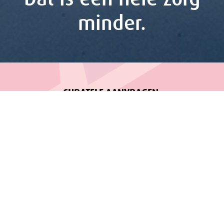
minder.
CURATELE AANVRAGEN
Overweegt u
curatele aan te vragen
?
Neem dan contact met
ons op. Een aanvraag voor curatele kan gedaan worden door:
de betrokkene zelf;
een partner;
een familielid (tot in de vierde graad);
een
bewindvoerder
of
mentor
;
een gezaghebbende (ouders of voogd);
een officier van justitie;
een instelling waar iemand verblijft of door wordt