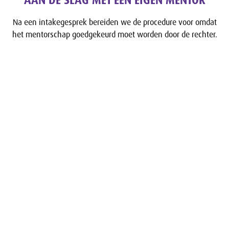
Na een intakegesprek bereiden we de procedure voor omdat
het mentorschap goedgekeurd moet worden door de rechter.
Na de uitspraak van de rechtbank zullen wij u ondersteunen
op het gebied van begeleiding, verzorging etc.
Voordat we hiermee aan de slag kunnen, moet u eerst contact
met ons opnemen. Via de pagina ‘
Contact
’ kunt u contact
opnemen met
Bureau Alert.
NEEM CONTACT OP MET: