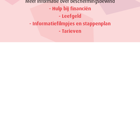
Meer informatie over beschermingsbewind
- Hulp bij financiën
- Leefgeld
- Informatiefilmpjes en stappenplan
- Tarieven
DIRECT BEGINNEN MET DE EERSTE STAPPEN
Hoe eerder beschermingsbewind in Enschede ingeschakeld
wordt, hoe makkelijker het is om de juiste aanpassingen te
doen die een groot verschil maken. Wacht daarom vooral niet
te lang. Onze bewindvoerders staan klaar om het gesprek aan
te gaan met de cliënt. Wilt u meer weten over de